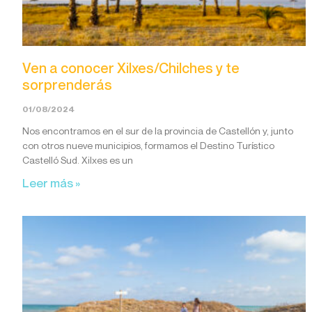
Ven a conocer Xilxes/Chilches y te
sorprenderás
01/08/2024
Nos encontramos en el sur de la provincia de Castellón y, junto
con otros nueve municipios, formamos el Destino Turístico
Castelló Sud. Xilxes es un
Leer más »