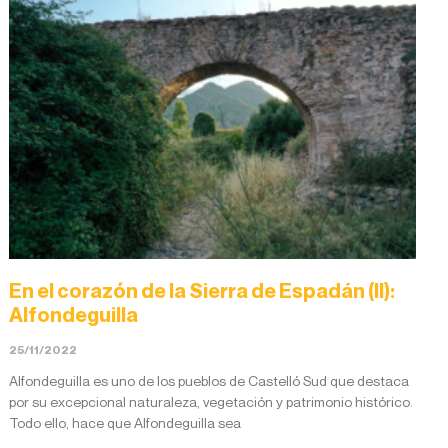
En el corazón de la Sierra de Espadán (II):
Alfondeguilla
25/11/2022
Alfondeguilla es uno de los pueblos de Castelló Sud que destaca
por su excepcional naturaleza, vegetación y patrimonio histórico.
Todo ello, hace que Alfondeguilla sea