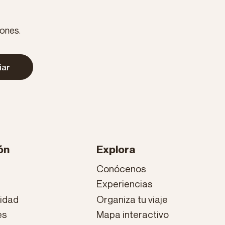
iones.
iar
ón
Explora
Conócenos
Experiencias
cidad
Organiza tu viaje
es
Mapa interactivo