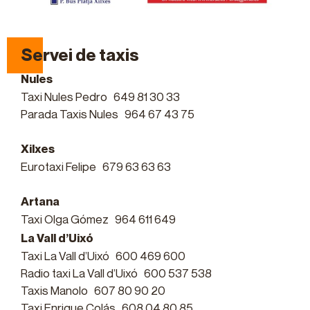
Servei de taxis
Nules
Taxi Nules Pedro
649 81 30 33
Parada Taxis Nules
964 67 43 75
Xilxes
Eurotaxi Felipe
679 63 63 63
Artana
Taxi Olga Gómez
964 611 649
La Vall d’Uixó
Taxi La Vall d’Uixó
600 469 600
Radio taxi La Vall d’Uixó
600 537 538
Taxis Manolo
607 80 90 20
Taxi Enrique Colás
608 04 80 85