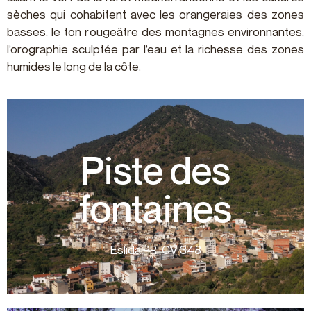
sèches qui cohabitent avec les orangeraies des zones
basses, le ton rougeâtre des montagnes environnantes,
l’orographie sculptée par l’eau et la richesse des zones
humides le long de la côte.
plus d’informations
Piste des
Dénivelé 732 m Circulaire
fontaines
découvrir. Distance 15 km Temps 4h 46 min
s'immerger au cœur de la Serra Espadà pour les
fontaines, cet itinéraire offre la possibilité de
Eslida PR-CV 348
Eslida est connue pour ses nombreuses