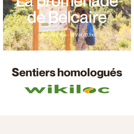
La promenade
cette promenade pour pratiquer du sport. Au milieu
Actuellement, de nombreuses personnes utilisent
de Belcaire
diriger vers l'usine Segarra pour travailler.
d'Alfondeguilla parcouraient chaque jour pour se
La Vall d’Uixó et rappelle le chemin que les habitants
Alfondeguilla - la Vall d’Uixó
Il longe l'autoroute CV-230 qui relie Alfondeguilla et
Sentiers homologués