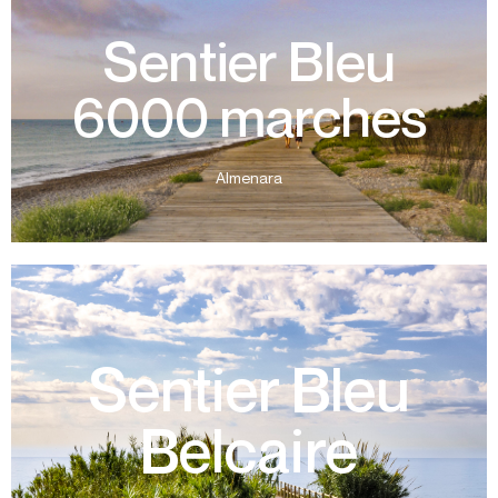
Sentier Bleu
Unique
pratincole. Distance 2,7 km Durée 40 minutes Sens
(Silene Cabedessedesii), ou une faune comme la
6000 marches
conservation d'espèces comme la Pelosilla des plages
réserve de haute valeur botanique, destinée à la
fontaines, il longe des maisons typiques et une micro-
Almenara
côtier facile à Almenara, équipé d'aires de repos et de
Ce Sentier Bleu vous permet de profiter d'un itinéraire
plus d’informations
Sentier Bleu
Distance 1,54 km Temps 20 minutes Sens Unique
Beniesma et de la micro-réserve Flora del Estanyol.
Belcaire
des plages vierges, vestiges de la Tour de Guet de
de Pedraroja, Grao et Masbo, et dans sa partie nord, par
du sentier sont flanqués, dans sa partie sud, des plages