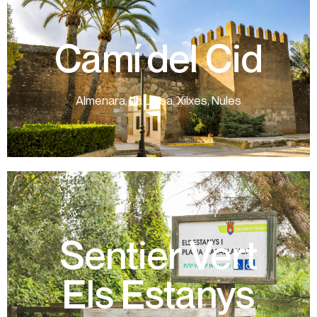
réseau.
votre passeport Camino del Cid aux points du
Camí del Cid
proximité des plages. N'oubliez pas de sceller
les marais et en vous gardant toujours à
Castelló Sud, parmi les plantations d'agrumes et
Almenara, La Llosa, Xilxes, Nules
L'embranchement de Castellón traverse
« historique » de Valence par le Cid Campeador.
Cet itinéraire raconte la conquête « littéraire » et
plus d’informations
Sentier Vert
valencienne.
humides les plus importantes de la Communauté
circulaire qui pénètre dans l'une des zones
Els Estanys
l'observation des oiseaux, à travers un sentier
variété de flore et est parfait pour s'initier à