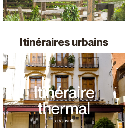
inclusif qui permet de découvrir une grande
Almenara
Le Sentier Vert Els Estanys est un sentier
Itinéraires urbains
plus d’informations
respiratoires. Temps 30 minutes Circulaire
Itinéraire
des maladies articulaires, musculaires et
en raison de leurs propriétés pour le traitement
thermal
être utilisées au moins depuis l'époque romaine,
Vilavella. Les sources de cette ville auraient pu
chaudes qui ont caractérisé l'histoire de La
La Vilavella
Cet itinéraire montre l'importance des sources