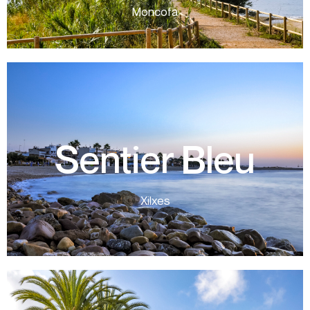
estuaires les plus beaux du paysage côtier. Les environs
Moncofa
L’embouchure de la rivière Belcaire forme l’un des
plus d’informations
Sentier Bleu
kilomètres Temps 1h 30 min Circulaire
des Cases et El Cerezo. Distance 5,91
La Ruta dels Sentits de Xilxes relie les plages
Xilxes
plus d’informations